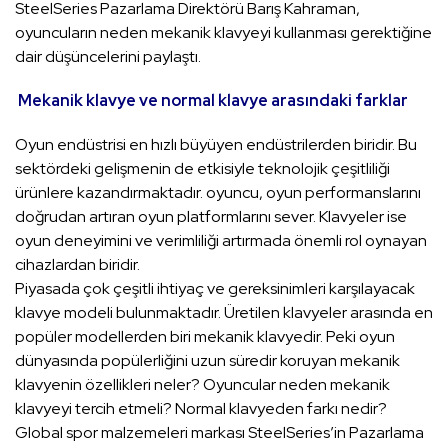
SteelSeries Pazarlama Direktörü Barış Kahraman,
oyuncuların neden mekanik klavyeyi kullanması gerektiğine
dair düşüncelerini paylaştı.
Mekanik klavye ve normal klavye arasındaki farklar
Oyun endüstrisi en hızlı büyüyen endüstrilerden biridir. Bu
sektördeki gelişmenin de etkisiyle teknolojik çeşitliliği
ürünlere kazandırmaktadır. oyuncu, oyun performanslarını
doğrudan artıran oyun platformlarını sever. Klavyeler ise
oyun deneyimini ve verimliliği artırmada önemli rol oynayan
cihazlardan biridir.
Piyasada çok çeşitli ihtiyaç ve gereksinimleri karşılayacak
klavye modeli bulunmaktadır. Üretilen klavyeler arasında en
popüler modellerden biri mekanik klavyedir. Peki oyun
dünyasında popülerliğini uzun süredir koruyan mekanik
klavyenin özellikleri neler? Oyuncular neden mekanik
klavyeyi tercih etmeli? Normal klavyeden farkı nedir?
Global spor malzemeleri markası SteelSeries’in Pazarlama