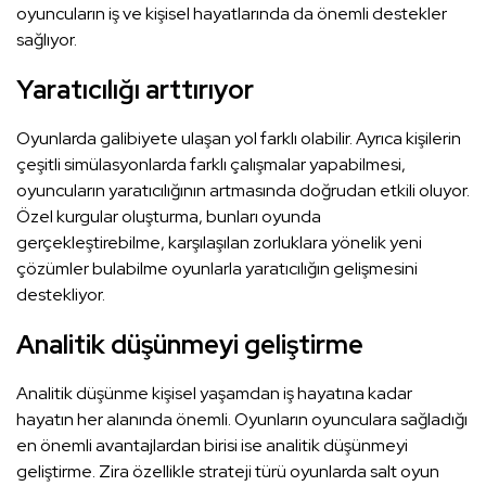
oyuncuların iş ve kişisel hayatlarında da önemli destekler
sağlıyor.
Yaratıcılığı arttırıyor
Oyunlarda galibiyete ulaşan yol farklı olabilir. Ayrıca kişilerin
çeşitli simülasyonlarda farklı çalışmalar yapabilmesi,
oyuncuların yaratıcılığının artmasında doğrudan etkili oluyor.
Özel kurgular oluşturma, bunları oyunda
gerçekleştirebilme, karşılaşılan zorluklara yönelik yeni
çözümler bulabilme oyunlarla yaratıcılığın gelişmesini
destekliyor.
Analitik düşünmeyi geliştirme
Analitik düşünme kişisel yaşamdan iş hayatına kadar
hayatın her alanında önemli. Oyunların oyunculara sağladığı
en önemli avantajlardan birisi ise analitik düşünmeyi
geliştirme. Zira özellikle strateji türü oyunlarda salt oyun