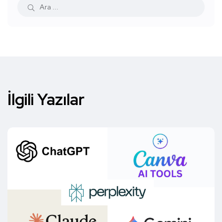
İlgili Yazılar