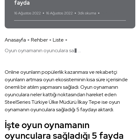
fayda
16 Ağustos 2022
16 Ağustos 2022
3dk okuma
Yorum Yok
Anasayfa
Rehber
Liste
Oyun oynamanın oyunculara sa� ...
Online oyunların popülerlik kazanması ve rekabetçi
oyunların artması oyun ekosisteminin kısa süre içerisinde
önemli bir atılım yapmasını sağladı. Oyun oynamanın
oyunculara neler kattığı noktasından hareket eden
SteelSeries Türkiye Ülke Müdürü İlkay Tepe ise oyun
oynamanın oyunculara sağladığı 5 faydayı aktardı.
İşte oyun oynamanın
oyunculara sağladığı 5 fayda