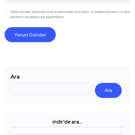
Daha sonraki yorumlarımda kullanılması için adım, e-posta adresim ve site
adresim bu tarayıcıya kaydedilsin.
Ara
Ara
indir’de ara…