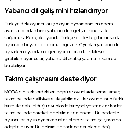
Yabancı dil gelişimini hızlandırıyor
Türkiye’deki oyuncular için oyun oynamanın en önemli
avantajlarından birisi yabancı dilin gelişmesine katkı
sağlaması. Pek çok oyunda Türkçe dil desteği bulunsa da
oyunların büyük bir bölümü İngilizce. Oyunları yabancı dille
oynarken oyundaki diğer oyuncularla da etkileşime
girebilen oyuncular, yabancı dil pratiği yapma imkanı da
bulabiliyor.
Takım çalışmasını destekliyor
MOBA gibi sektördeki en popüler oyunlarda temel amaç
takım halinde galibiyete ulaşabilmek. Her oyuncunun farklı
bir rol ile dahil olduğu oyunlarda bireysel yetenekler kadar
takım halinde hareket edebilmek de önemli. Bu nedenle
oyuncular, oyun oynarken ister istemez takım çalışmasına
adapte oluyor. Bu gelişim ise sadece oyunlarda değil,