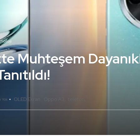
noloji
e Muhteşem Dayanıklı
nıtıldı!
OLED Ekran
Oppo A3
telefon
 Yok