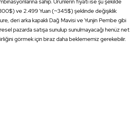
syonlarına sahip. Ürünlerin fiyatı ise şu şekilde
~300$) ve 2.499 Yuan (~345$) şeklinde değişiklik
re, deri arka kapaklı Dağ Mavisi ve Yunjin Pembe gibi
 küresel pazarda satışa sunulup sunulmayacağı henüz net
ilirliğini görmek için biraz daha beklememiz gerekebilir.