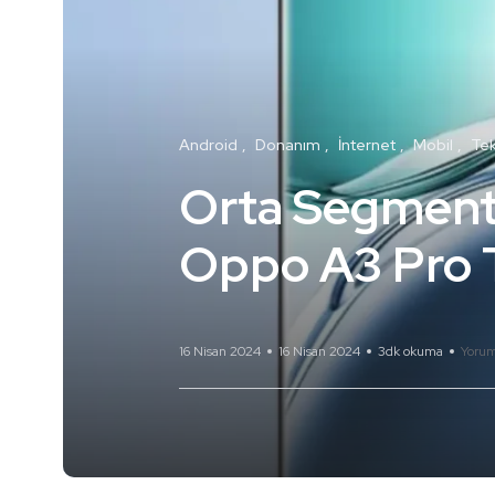
Android
Donanım
İnternet
Mobil
Tek
Orta Segmentt
Oppo A3 Pro Ta
16 Nisan 2024
16 Nisan 2024
3dk okuma
Yorum