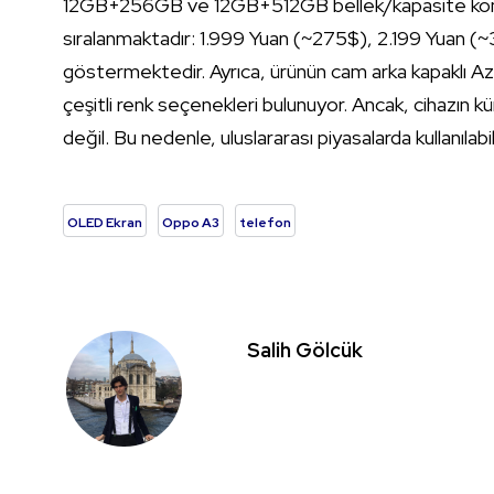
12GB+256GB ve 12GB+512GB bellek/kapasite kombina
sıralanmaktadır: 1.999 Yuan (~275$), 2.199 Yuan (
göstermektedir. Ayrıca, ürünün cam arka kapaklı Azu
çeşitli renk seçenekleri bulunuyor. Ancak, cihazın
değil. Bu nedenle, uluslararası piyasalarda kullanılab
OLED Ekran
Oppo A3
telefon
Salih Gölcük