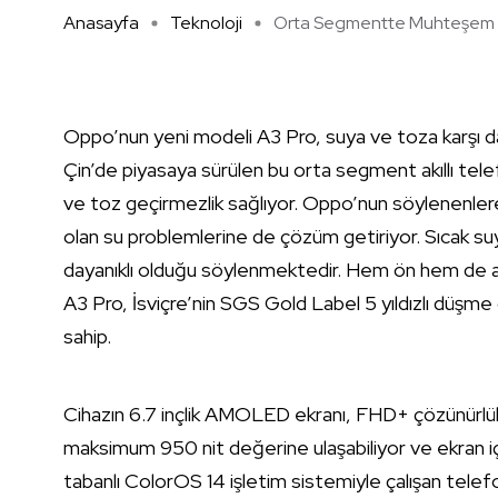
Anasayfa
Teknoloji
Orta Segmentte Muhteşem D
Oppo’nun yeni modeli A3 Pro, suya ve toza karşı da
Çin’de piyasaya sürülen bu orta segment akıllı tele
ve toz geçirmezlik sağlıyor. Oppo’nun söylenenle
olan su problemlerine de çözüm getiriyor. Sıcak suya
dayanıklı olduğu söylenmektedir. Hem ön hem de ar
A3 Pro, İsviçre’nin SGS Gold Label 5 yıldızlı düşme d
sahip.
Cihazın 6.7 inçlik AMOLED ekranı, FHD+ çözünürlük
maksimum 950 nit değerine ulaşabiliyor ve ekran iç
tabanlı ColorOS 14 işletim sistemiyle çalışan tele