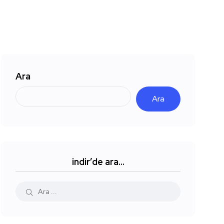
Ara
Ara
indir’de ara…