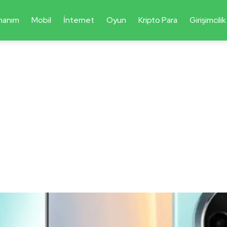
nanım
Mobil
İnternet
Oyun
Kripto Para
Girişimcilik