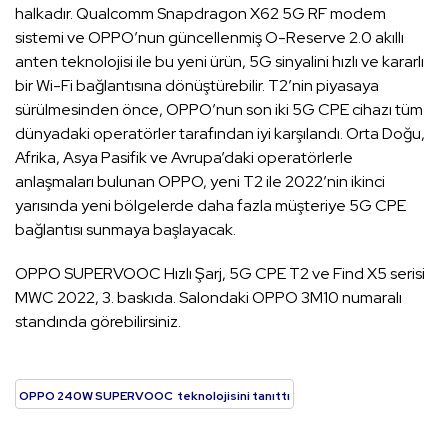
halkadır. Qualcomm Snapdragon X62 5G RF modem
sistemi ve OPPO’nun güncellenmiş O-Reserve 2.0 akıllı
anten teknolojisi ile bu yeni ürün, 5G sinyalini hızlı ve kararlı
bir Wi-Fi bağlantısına dönüştürebilir. T2’nin piyasaya
sürülmesinden önce, OPPO’nun son iki 5G CPE cihazı tüm
dünyadaki operatörler tarafından iyi karşılandı. Orta Doğu,
Afrika, Asya Pasifik ve Avrupa’daki operatörlerle
anlaşmaları bulunan OPPO, yeni T2 ile 2022’nin ikinci
yarısında yeni bölgelerde daha fazla müşteriye 5G CPE
bağlantısı sunmaya başlayacak.
OPPO SUPERVOOC Hızlı Şarj, 5G CPE T2 ve Find X5 serisi
MWC 2022, 3. baskıda. Salondaki OPPO 3M10 numaralı
standında görebilirsiniz.
OPPO 240W SUPERVOOC teknolojisini tanıttı