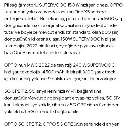
Pil sağlığı motorlu SUPERVOOC 150 W hızlı şarj cihazı, OPPO
tarafından yakın zamanda tanıtılan Find X5 serisine
entegre edilebilir. Bu teknoloji, pilin performansını 1600 şarj
döngüsünden sonra orijinal kapasitesinin yüzde 80’inde
tutar ve böylece mevcut endüstri standardı olan 800 şarj
döngüsünün iki katına ulaşır. 150W SUPERVOOC hızlı şarj
teknolojisi, 2022’nin ikinci çeyreğinde piyasaya çıkacak
bazı OnePlus modellerinde bulunacak.
OPPO’nun MWC 2022’de tanıttığı 240 W SUPERVOOC
hızlı şarj teknolojisi, 4500 mAh’lik bir pili %100 şarj etmek
için kullandığı yaklaşık 9 dakika şarj güç sınırlarını zorluyor.
5G CPE T2, 5G sinyallerini hızlı Wi-Fi bağlantısına
dönüştürür Mevcut bir geniş bant altyapınız yoksa, 5G SIM
kart takmanız yeterlidir; cihazınız 5G CPE cihazı üzerinden
yüksek hızlı 5G internete bağlanabilir.
OPPO 5G CPE T2, OPPO 5G CPE ürün serisindeki en yeni