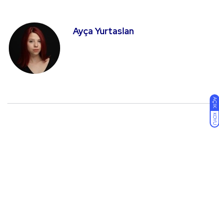
Ayça Yurtaslan
AÇIK
KOYU