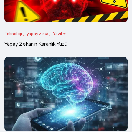
Teknoloji
yapay zeka
Yazılım
Yapay Zekânın Karanlık Yüzü