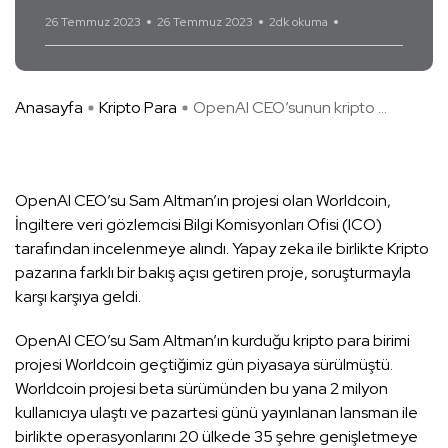
26 Temmuz 2023
26 Temmuz 2023
2dk okuma
Yorum Yok
Anasayfa
Kripto Para
OpenAI CEO’sunun kripto ...
OpenAI CEO’su Sam Altman’ın projesi olan Worldcoin,
İngiltere veri gözlemcisi Bilgi Komisyonları Ofisi (ICO)
tarafından incelenmeye alındı. Yapay zeka ile birlikte Kripto
pazarına farklı bir bakış açısı getiren proje, soruşturmayla
karşı karşıya geldi.
OpenAI CEO’su Sam Altman’ın kurduğu kripto para birimi
projesi Worldcoin geçtiğimiz gün piyasaya sürülmüştü.
Worldcoin projesi beta sürümünden bu yana 2 milyon
kullanıcıya ulaştı ve pazartesi günü yayınlanan lansman ile
birlikte operasyonlarını 20 ülkede 35 şehre genişletmeye