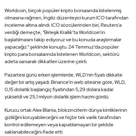
Worldcoin, birçok popüler kripto borsasında listelenmiş
olmasına rağmen, İngiliz düzenleyici kurum ICO tarafından
inceleme altına alındı. ICO sözcülerinden biri, Reuters’a
verdiği demeçte, “Birleşik Krallık’ta Worldcoin’in
başlatılmasını takip ediyoruz ve bu konuda araştırmalar
yapacağız.” şeklinde konuştu. 24 Temmuz’da popüler
kripto para borsalarında listelenen Worldcoin, sektörü
adeta sarsarak dikkatleri üzerine çekti.
Pazartesi günü erken işlemlerde, WLD’nin fiyatı dikkate
değer bir artış yaşadı. Binance’in web sitesine göre, WLD,
0,15 dolarlık başlangıç fiyatından 5,29 dolara kadar
yükseldi ve 25,1 milyon dolarlık işlem hacmi gördü.
Kurucu ortak Alex Blania, blokzincirlerin dünya kimliklerinin
gizliliğini koruyabileceğini ve hiçbir tek varlık tarafından
kontrol edilemeyen veya kapatılamayan bir şekilde
saklanabileceğini ifade etti.