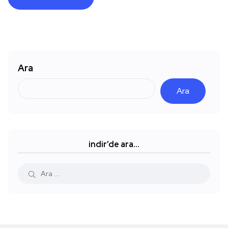
Ara
Ara
indir’de ara…