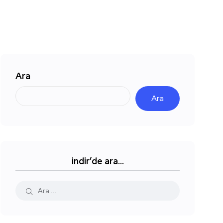
Ara
Ara
indir’de ara…