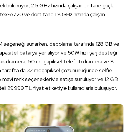
rdek bulunuyor; 2.5 GHz hızında çalışan bir tane güçlü
tex-A720 ve dört tane 1.8 GHz hızında çalışan
AM seçeneği sunarken, depolama tarafında 128 GB ve
siteli batarya yer alıyor ve 50W hızlı şarj desteği
 ana kamera, 50 megapiksel telefoto kamera ve 8
Ön tarafta da 32 megapiksel çözünürlüğünde selfie
e mavi renk seçenekleriyle satışa sunuluyor ve 12 GB
29.999 TL fiyat etiketiyle kullanıcılarla buluşuyor.