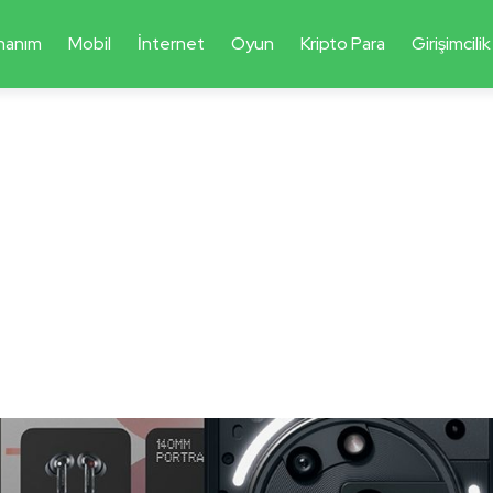
nanım
Mobil
İnternet
Oyun
Kripto Para
Girişimcilik