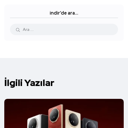
indir’de ara…
İlgili Yazılar