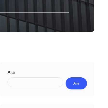
Ara
Ara