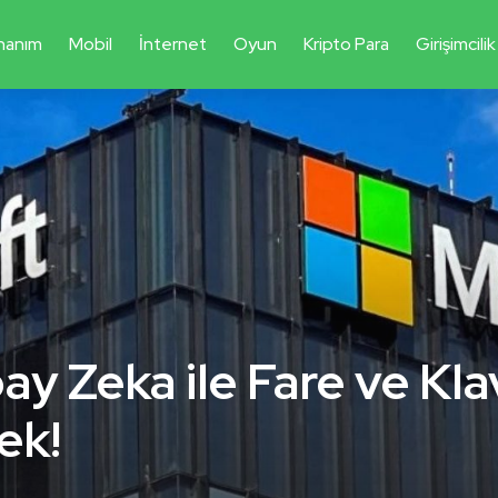
nanım
Mobil
İnternet
Oyun
Kripto Para
Girişimcilik
ay Zeka ile Fare ve Kla
ek!