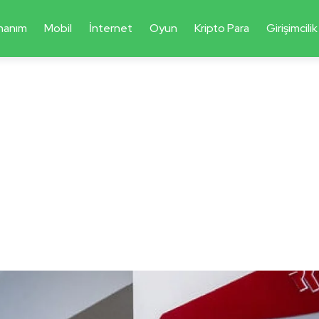
nanım
Mobil
İnternet
Oyun
Kripto Para
Girişimcilik