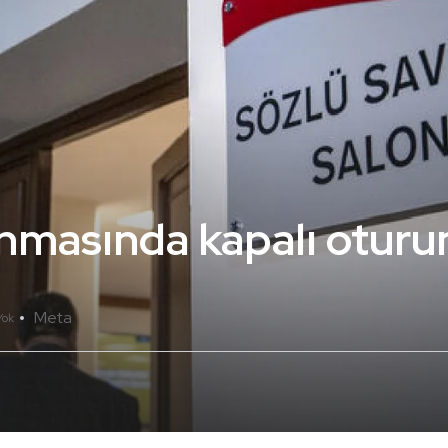
nmasında kapalı oturu
Meta
Yok