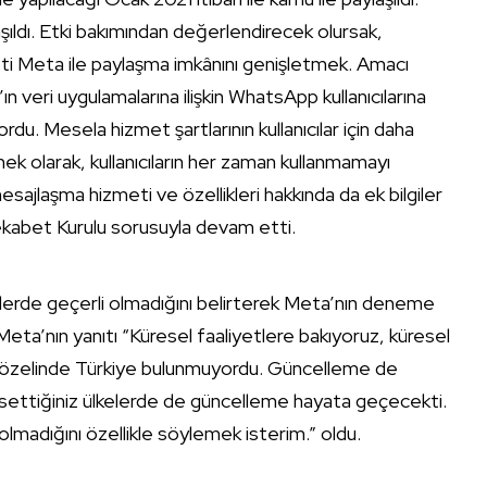
şıldı. Etki bakımından değerlendirecek olursak,
keti Meta ile paylaşma imkânını genişletmek. Amacı
veri uygulamalarına ilişkin WhatsApp kullanıcılarına
du. Mesela hizmet şartlarının kullanıcılar için daha
rnek olarak, kullanıcıların her zaman kullanmamayı
sajlaşma hizmeti ve özellikleri hakkında da ek bilgiler
ekabet Kurulu sorusuyla devam etti.
erde geçerli olmadığını belirterek Meta’nın deneme
ta’nın yanıtı “Küresel faaliyetlere bakıyoruz, küresel
e özelinde Türkiye bulunmuyordu. Güncelleme de
ahsettiğiniz ülkelerde de güncelleme hayata geçecekti.
 olmadığını özellikle söylemek isterim.” oldu.