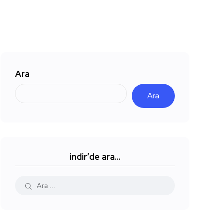
Ara
Ara
indir’de ara…