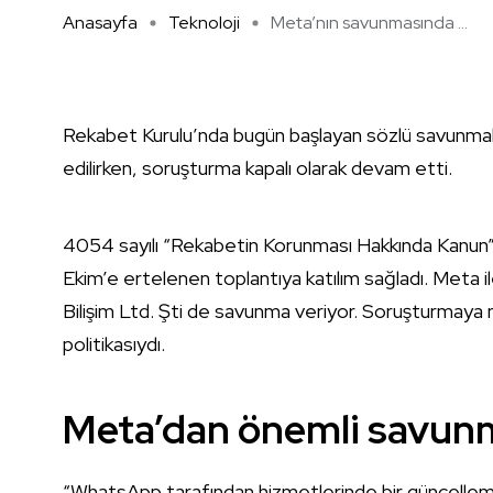
Anasayfa
Teknoloji
Meta’nın savunmasında ...
Rekabet Kurulu’nda bugün başlayan sözlü savunmala
edilirken, soruşturma kapalı olarak devam etti.
4054 sayılı “Rekabetin Korunması Hakkında Kanun”
Ekim’e ertelenen toplantıya katılım sağladı. Meta
Bilişim Ltd. Şti de savunma veriyor. Soruşturmaya n
politikasıydı.
Meta’dan önemli savun
“WhatsApp tarafından hizmetlerinde bir güncelleme y