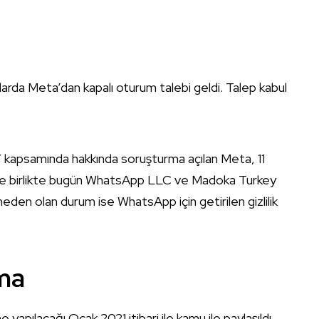
rda Meta’dan kapalı oturum talebi geldi. Talep kabul
 kapsamında hakkında soruşturma açılan Meta, 11
 ile birlikte bugün WhatsApp LLC ve Madoka Turkey
eden olan durum ise WhatsApp için getirilen gizlilik
ma
apılacağı Ocak 2021 itibari ile kamu ile paylaşıldı.