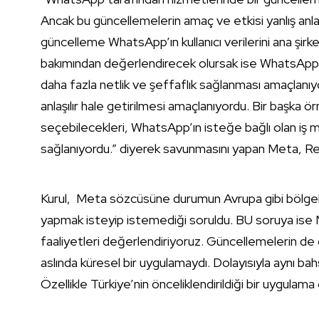
Ancak bu güncellemelerin amaç ve etkisi yanlış anla
güncelleme WhatsApp’ın kullanıcı verilerini ana şir
bakımından değerlendirecek olursak ise WhatsApp’ın 
daha fazla netlik ve şeffaflık sağlanması amaçlanıyor
anlaşılır hale getirilmesi amaçlanıyordu. Bir başka ö
seçebilecekleri, WhatsApp’ın isteğe bağlı olan iş me
sağlanıyordu.” diyerek savunmasını yapan Meta, R
Kurul, Meta sözcüsüne durumun Avrupa gibi bölgel
yapmak isteyip istemediği soruldu. BU soruya ise Me
faaliyetleri değerlendiriyoruz. Güncellemelerin d
aslında küresel bir uygulamaydı. Dolayısıyla aynı b
Özellikle Türkiye’nin önceliklendirildiği bir uygulama