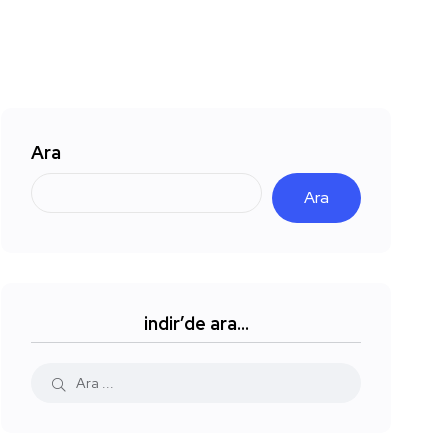
Ara
Ara
indir’de ara…