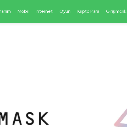
nanım
Mobil
İnternet
Oyun
Kripto Para
Girişimcilik