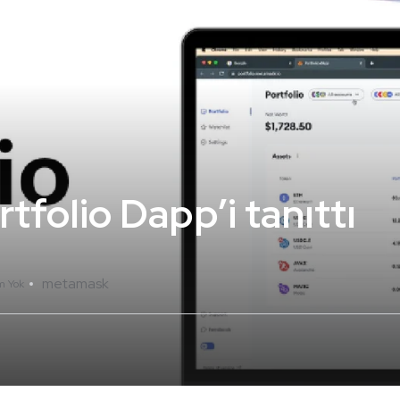
folio Dapp’i tanıttı
metamask
m Yok