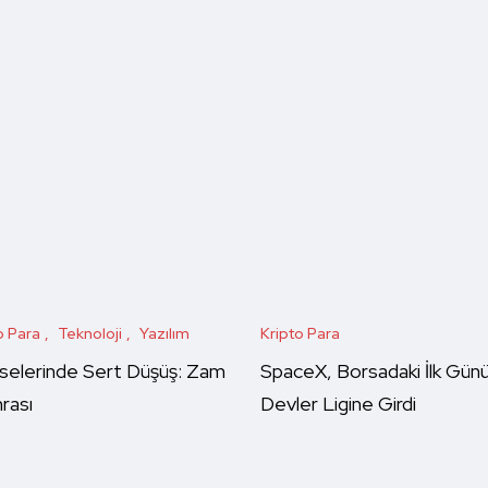
o Para
Teknoloji
Yazılım
Kripto Para
selerinde Sert Düşüş: Zam
SpaceX, Borsadaki İlk Gün
rası
Devler Ligine Girdi