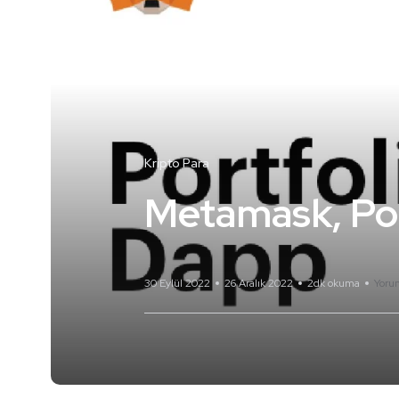
Kripto Para
Metamask, Port
30 Eylül 2022
26 Aralık 2022
2dk okuma
Yoru