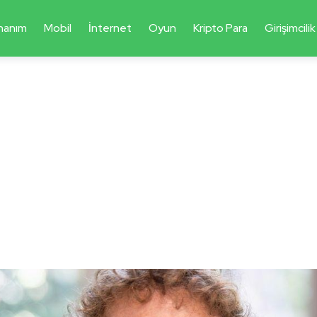
nanım
Mobil
İnternet
Oyun
Kripto Para
Girişimcilik