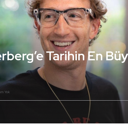
rberg’e Tarihin En Büy
um Yok