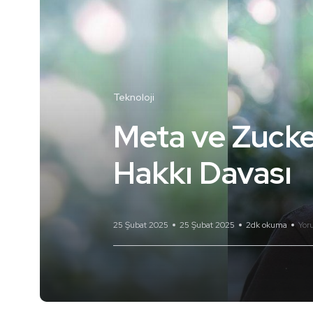
Teknoloji
Meta ve Zucke
Hakkı Davası
25 Şubat 2025
25 Şubat 2025
2dk okuma
Yor