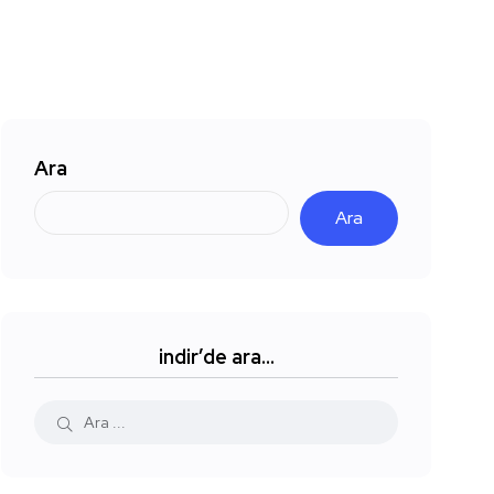
Ara
Ara
indir’de ara…