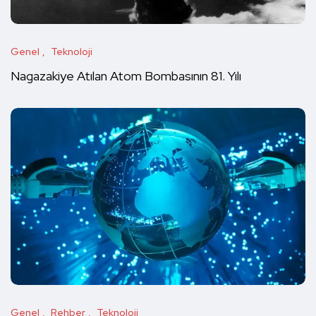
Genel
Teknoloji
Nagazakiye Atılan Atom Bombasının 81. Yılı
Genel
Rehber
Teknoloji