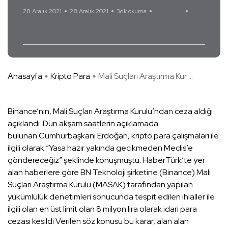
28 Aralık 2021
28 Aralık 2021
3dk okuma
Yorum Yok
Binance
kripto para
Anasayfa
Kripto Para
Mali Suçları Araştırma Kur ...
Binance’nin, Mali Suçları Araştırma Kurulu’ndan ceza aldığı
açıklandı. Dün akşam saatlerin açıklamada
bulunan Cumhurbaşkanı Erdoğan, kripto para çalışmaları ile
ilgili olarak “Yasa hazır yakında gecikmeden Meclis’e
göndereceğiz” şeklinde konuşmuştu. HaberTürk’te yer
alan haberlere göre BN Teknoloji şirketine (Binance) Mali
Suçları Araştırma Kurulu (MASAK) tarafından yapılan
yükümlülük denetimleri sonucunda tespit edilen ihlaller ile
ilgili olan en üst limit olan 8 milyon lira olarak idari para
cezası kesildi Verilen söz konusu bu karar, alan alan