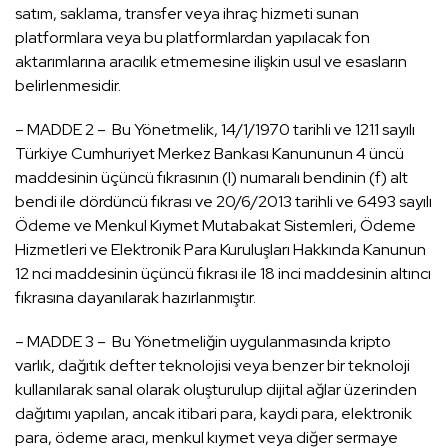
satım, saklama, transfer veya ihraç hizmeti sunan
platformlara veya bu platformlardan yapılacak fon
aktarımlarına aracılık etmemesine ilişkin usul ve esasların
belirlenmesidir.
– MADDE 2 – Bu Yönetmelik, 14/1/1970 tarihli ve 1211 sayılı
Türkiye Cumhuriyet Merkez Bankası Kanununun 4 üncü
maddesinin üçüncü fıkrasının (I) numaralı bendinin (f) alt
bendi ile dördüncü fıkrası ve 20/6/2013 tarihli ve 6493 sayılı
Ödeme ve Menkul Kıymet Mutabakat Sistemleri, Ödeme
Hizmetleri ve Elektronik Para Kuruluşları Hakkında Kanunun
12 nci maddesinin üçüncü fıkrası ile 18 inci maddesinin altıncı
fıkrasına dayanılarak hazırlanmıştır.
– MADDE 3 – Bu Yönetmeliğin uygulanmasında kripto
varlık, dağıtık defter teknolojisi veya benzer bir teknoloji
kullanılarak sanal olarak oluşturulup dijital ağlar üzerinden
dağıtımı yapılan, ancak itibari para, kaydi para, elektronik
para, ödeme aracı, menkul kıymet veya diğer sermaye