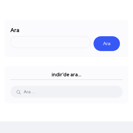
Ara
Ara
indir’de ara…