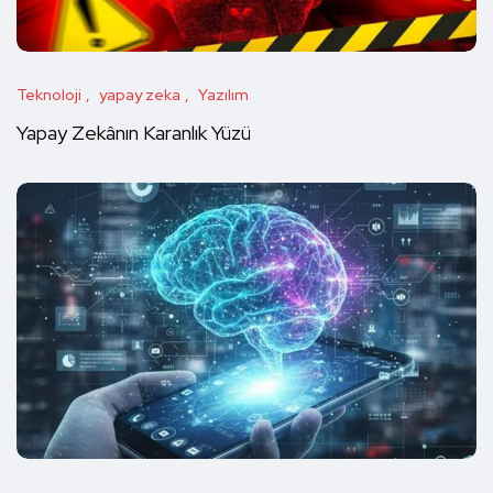
Teknoloji
yapay zeka
Yazılım
Yapay Zekânın Karanlık Yüzü