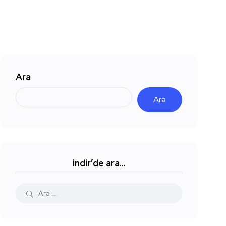
Ara
Ara
indir’de ara…