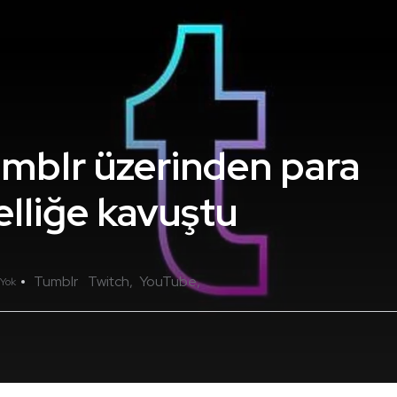
Tumblr üzerinden para
elliğe kavuştu
Tumblr
Twitch
YouTube
Yok