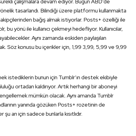
 sürekli çalışmalara devam ediyor. Bugün ABD’de
önelik tasarlandı. Bilindiği üzere platformu kullanmakta
akipçilerinden bağış almak istiyorlar. Posts+ özelliği ile
bu yönü ile kullanıcı çekmeyi hedefliyor. Kullanıcılar,
layabilecekler. Aynı zamanda eskiden paylaşılan
. Söz konusu bu içerikler için, 1,99 3,99, 5,99 ve 9,99
ek istediklerin bunun için Tumblr’ın destek ekibiyle
luluğu ortadan kaldırıyor. Artık herhangi bir aboneyi
k engellemek mümkün olacak. Aynı amanda Tumblr
ı adlarının yanında gözüken Posts+ rozetinin de
iler şu an için sadece bunlarla kısıtlıdır.