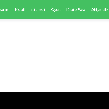
nanım
Mobil
İnternet
Oyun
Kripto Para
Girişimcilik