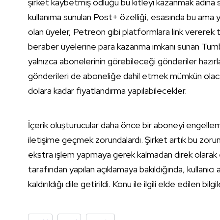
şirket kaybetmiş odluğu bu kitleyi kazanmak adına
kullanıma sunulan Post+ özelliği, esasında bu ama y
olan üyeler, Petreon gibi platformlara link vererek t
beraber üyelerine para kazanma imkanı sunan Tumblr, 
yalnızca abonelerinin görebileceği gönderiler hazır
gönderileri de aboneliğe dahil etmek mümkün olacak
dolara kadar fiyatlandırma yapılabilecekler.
İçerik oluşturucular daha önce bir aboneyi engellem
iletişime geçmek zorundalardı. Şirket artık bu zorun
ekstra işlem yapmaya gerek kalmadan direk olara
tarafından yapılan açıklamaya bakıldığında, kullanıc
kaldırıldığı dile getirildi. Konu ile ilgili elde edilen bilg