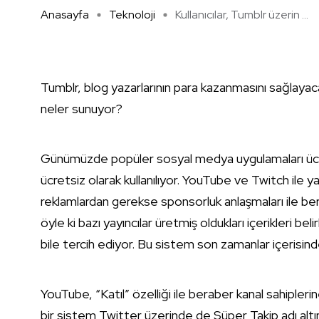
Anasayfa
Teknoloji
Kullanıcılar, Tumblr üzerin ...
Tumblr, blog yazarlarının para kazanmasını sağlayaca
neler sunuyor?
Günümüzde popüler sosyal medya uygulamaları ücret
ücretsiz olarak kullanılıyor. YouTube ve Twitch ile yayıl
reklamlardan gerekse sponsorluk anlaşmaları ile ber
öyle ki bazı yayıncılar üretmiş oldukları içerikleri be
bile tercih ediyor. Bu sistem son zamanlar içerisind
YouTube, “Katıl” özelliği ile beraber kanal sahipleri
bir sistem Twitter üzerinde de Süper Takip adı altınd