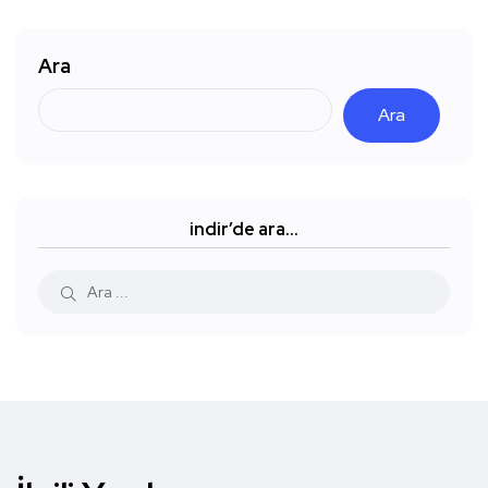
Ara
Ara
indir’de ara…