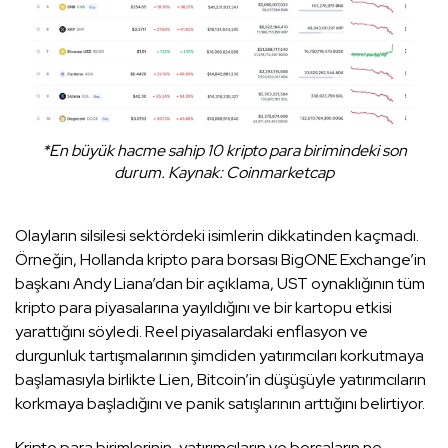
*En büyük hacme sahip 10 kripto para birimindeki son
durum. Kaynak: Coinmarketcap
Olayların silsilesi sektördeki isimlerin dikkatinden kaçmadı.
Örneğin, Hollanda kripto para borsası BigONE Exchange’in
başkanı Andy Liana’dan bir açıklama, UST oynaklığının tüm
kripto para piyasalarına yayıldığını ve bir kartopu etkisi
yarattığını söyledi. Reel piyasalardaki enflasyon ve
durgunluk tartışmalarının şimdiden yatırımcıları korkutmaya
başlamasıyla birlikte Lien, Bitcoin’in düşüşüyle ​​yatırımcıların
korkmaya başladığını ve panik satışlarının arttığını belirtiyor.
Kripto para birimlerinin, yatırımcıların ve borsaların ne