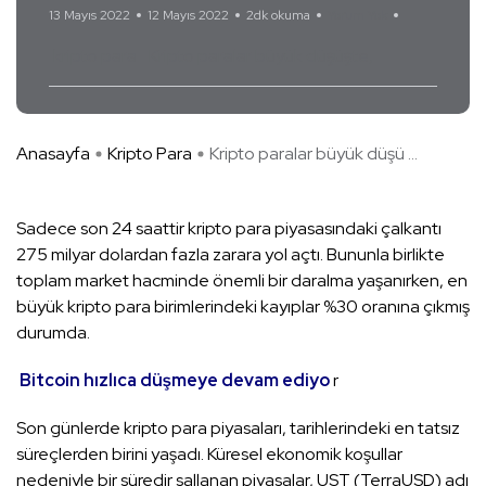
13 Mayıs 2022
12 Mayıs 2022
2dk okuma
Yorum Yok
kripto para
Kripto paralar büyük düşüşte
Anasayfa
Kripto Para
Kripto paralar büyük düşü ...
Sadece son 24 saattir kripto para piyasasındaki çalkantı
275 milyar dolardan fazla zarara yol açtı. Bununla birlikte
toplam market hacminde önemli bir daralma yaşanırken, en
büyük kripto para birimlerindeki kayıplar %30 oranına çıkmış
durumda.
Bitcoin hızlıca düşmeye devam ediyo
r
Son günlerde kripto para piyasaları, tarihlerindeki en tatsız
süreçlerden birini yaşadı. Küresel ekonomik koşullar
nedeniyle bir süredir sallanan piyasalar, UST (TerraUSD) adı