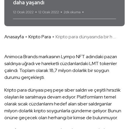
daha yaşandı
12 Ocak 2022
12 Ocak 2022
2dk okuma
Yorum Yok
Anasayfa
Kripto Para
Kripto para dünyasında bir h ...
Animoca Brands markasının Lympo NFT adındaki pazarı
saldırıya uğradı ve hareketli cüzdanlardaki LMT tokenler
çalındı. Toplam olarak 18,7 milyon dolarlık bir soygun
durumu gerçekleşti.
Kripto para dünyası peş peşe siber saldırı ve çeşitli hırsızlık
olayları ile sarsılmaya devam ediyor. Platformların temel
olarak sıcak cüzdanlarını hedef alan siber saldırganlar
milyon dolarlık kripto soygunlarla gündeme geliyor. Bunun
önüne geçecek olan herhangi bir kimse de bulunmuyor.