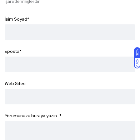
işaretlenmişlerdir
İsim Soyad
*
Eposta
*
AÇIK
KOYU
Web Sitesi
Yorumunuzu buraya yazın...
*