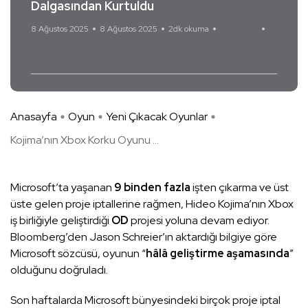
Dalgasından Kurtuldu
8 Ağustos 2025
8 Ağustos 2025
2dk okuma
Yorum Yok
Kojima
Anasayfa
Oyun
Yeni Çıkacak Oyunlar
Kojima’nın Xbox Korku Oyunu ...
Microsoft’ta yaşanan
9 binden fazla
işten çıkarma ve üst
üste gelen proje iptallerine rağmen, Hideo Kojima’nın Xbox
iş birliğiyle geliştirdiği
OD
projesi yoluna devam ediyor.
Bloomberg’den Jason Schreier’ın aktardığı bilgiye göre
Microsoft sözcüsü, oyunun “
hâlâ geliştirme aşamasında
”
olduğunu doğruladı.
Son haftalarda Microsoft bünyesindeki birçok proje iptal