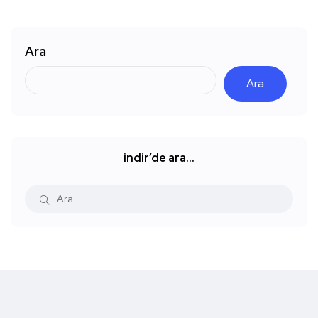
Ara
Ara
indir’de ara…