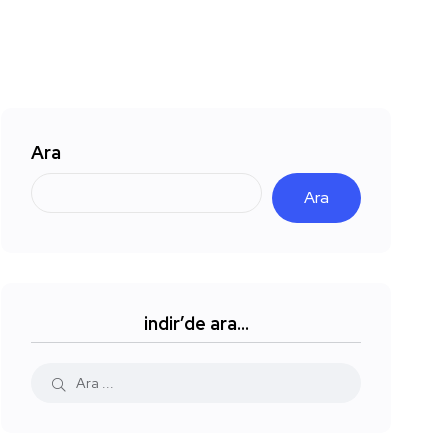
Ara
Ara
indir’de ara…