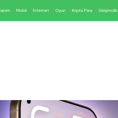
nanım
Mobil
İnternet
Oyun
Kripto Para
Girişimcilik