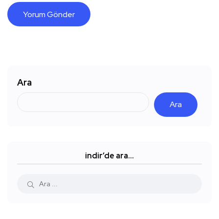
Ara
Ara
indir’de ara…