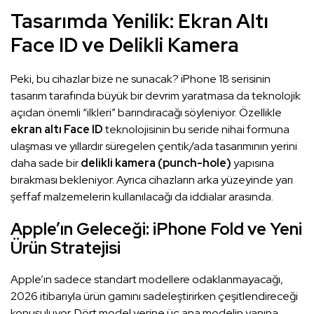
Tasarımda Yenilik: Ekran Altı
Face ID ve Delikli Kamera
Peki, bu cihazlar bize ne sunacak? iPhone 18 serisinin
tasarım tarafında büyük bir devrim yaratmasa da teknolojik
açıdan önemli “ilkleri” barındıracağı söyleniyor. Özellikle
ekran altı Face ID
teknolojisinin bu seride nihai formuna
ulaşması ve yıllardır süregelen çentik/ada tasarımının yerini
daha sade bir
delikli kamera (punch-hole)
yapısına
bırakması bekleniyor. Ayrıca cihazların arka yüzeyinde yarı
şeffaf malzemelerin kullanılacağı da iddialar arasında.
Apple’ın Geleceği: iPhone Fold ve Yeni
Ürün Stratejisi
Apple’ın sadece standart modellere odaklanmayacağı,
2026 itibarıyla ürün gamını sadeleştirirken çeşitlendireceği
konuşuluyor. Dört model yerine üç ana modelin yanına,