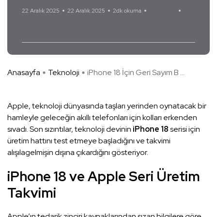
22 Aralık 2025
22 Aralık 2025
2dk okuma
Yorum Yok
Apple
iPhone 18
Anasayfa
Teknoloji
iPhone 18 İçin Geri Sayım B ...
Apple, teknoloji dünyasında taşları yerinden oynatacak bir
hamleyle geleceğin akıllı telefonları için kolları erkenden
sıvadı. Son sızıntılar, teknoloji devinin
iPhone 18
serisi için
üretim hattını test etmeye başladığını ve takvimi
alışılagelmişin dışına çıkardığını gösteriyor.
iPhone 18 ve Apple Seri Üretim
Takvimi
Apple’ın tedarik zinciri kaynaklarından sızan bilgilere göre,