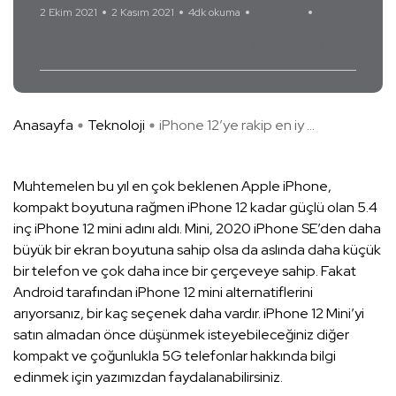
2 Ekim 2021
2 Kasım 2021
4dk okuma
Yorum Yok
Android
iOS
iPhone
Samsung Galaxy S20
Anasayfa
Teknoloji
iPhone 12’ye rakip en iy ...
Muhtemelen bu yıl en çok beklenen Apple iPhone,
kompakt boyutuna rağmen iPhone 12 kadar güçlü olan 5.4
inç iPhone 12 mini adını aldı. Mini, 2020 iPhone SE’den daha
büyük bir ekran boyutuna sahip olsa da aslında daha küçük
bir telefon ve çok daha ince bir çerçeveye sahip. Fakat
Android tarafından iPhone 12 mini alternatiflerini
arıyorsanız, bir kaç seçenek daha vardır. iPhone 12 Mini’yi
satın almadan önce düşünmek isteyebileceğiniz diğer
kompakt ve çoğunlukla 5G telefonlar hakkında bilgi
edinmek için yazımızdan faydalanabilirsiniz.