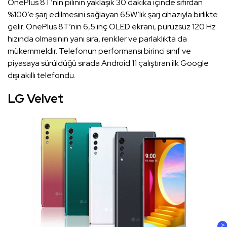
OnePlus 8T’nin pilinin yaklaşık 30 dakika içinde sıfırdan
%100’e şarj edilmesini sağlayan 65W’lık şarj cihazıyla birlikte
gelir. OnePlus 8T’nin 6,5 inç OLED ekranı, pürüzsüz 120 Hz
hızında olmasının yanı sıra, renkler ve parlaklıkta da
mükemmeldir. Telefonun performansı birinci sınıf ve
piyasaya sürüldüğü sırada Android 11 çalıştıran ilk Google
dışı akıllı telefondu.
LG Velvet