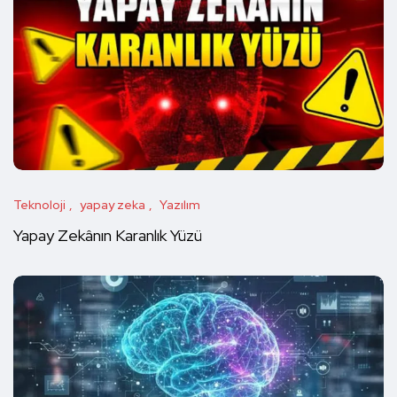
Teknoloji
yapay zeka
Yazılım
Yapay Zekânın Karanlık Yüzü