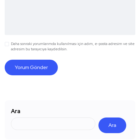
Daha sonraki yorumlarımda kullanılması için adım, e-posta adresim ve site
adresim bu tarayıcıya kaydedilsin.
Ara
Ara