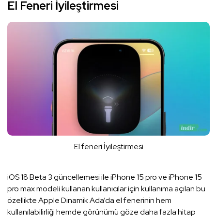
El Feneri İyileştirmesi
El feneri İyileştirmesi
iOS 18 Beta 3 güncellemesi ile iPhone 15 pro ve iPhone 15
pro max modeli kullanan kullanıcılar için kullanıma açılan bu
özellikte Apple Dinamik Ada’da el fenerinin hem
kullanılabilirliği hemde görünümü göze daha fazla hitap