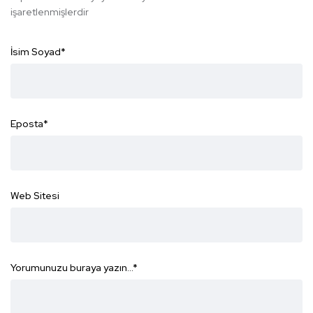
işaretlenmişlerdir
İsim Soyad
*
Eposta
*
Web Sitesi
Yorumunuzu buraya yazın...
*