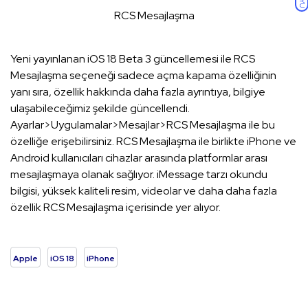
RCS Mesajlaşma
Yeni yayınlanan iOS 18 Beta 3 güncellemesi ile RCS
Mesajlaşma seçeneği sadece açma kapama özelliğinin
yanı sıra, özellik hakkında daha fazla ayrıntıya, bilgiye
ulaşabileceğimiz şekilde güncellendi.
Ayarlar>Uygulamalar>Mesajlar>RCS Mesajlaşma ile bu
özelliğe erişebilirsiniz. RCS Mesajlaşma ile birlikte iPhone ve
Android kullanıcıları cihazlar arasında platformlar arası
mesajlaşmaya olanak sağlıyor. iMessage tarzı okundu
bilgisi, yüksek kaliteli resim, videolar ve daha daha fazla
özellik RCS Mesajlaşma içerisinde yer alıyor.
Apple
iOS 18
iPhone