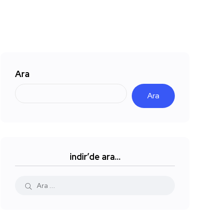
Ara
Ara
indir’de ara…