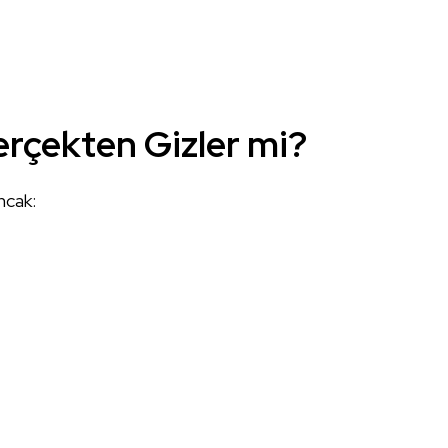
erçekten Gizler mi?
ncak: