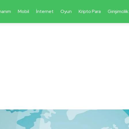
nanım
Mobil
İnternet
Oyun
Kripto Para
Girişimcilik