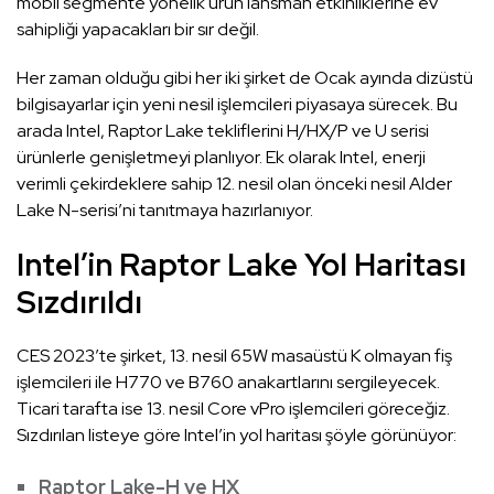
mobil segmente yönelik ürün lansman etkinliklerine ev
sahipliği yapacakları bir sır değil.
Her zaman olduğu gibi her iki şirket de Ocak ayında dizüstü
bilgisayarlar için yeni nesil işlemcileri piyasaya sürecek. Bu
arada Intel, Raptor Lake tekliflerini H/HX/P ve U serisi
ürünlerle genişletmeyi planlıyor. Ek olarak Intel, enerji
verimli çekirdeklere sahip 12. nesil olan önceki nesil Alder
Lake N-serisi’ni tanıtmaya hazırlanıyor.
Intel’in Raptor Lake Yol Haritası
Sızdırıldı
CES 2023’te şirket, 13. nesil 65W masaüstü K olmayan fiş
işlemcileri ile H770 ve B760 anakartlarını sergileyecek.
Ticari tarafta ise 13. nesil Core vPro işlemcileri göreceğiz.
Sızdırılan listeye göre Intel’in yol haritası şöyle görünüyor:
Raptor Lake-H ve HX