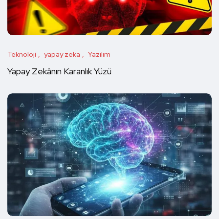
Teknoloji
yapay zeka
Yazılım
Yapay Zekânın Karanlık Yüzü