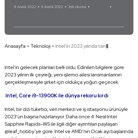
8 Aralık 2022
8 Aralık 2022
3dk okuma
Yorum Yok
Intel
Intel’in 2023’deki planları belli oldu
Anasayfa
Teknoloji
Intel’in 2023 yılında tan� ...
Intel’in gelecek planları belli oldu. Edinilen bilgilere göre
2023 yılının ilk çeyreği, yeni işlemci ailesi lansmanlarının
gerçekleşmesiyle şirket için oldukça yoğun geçecek.
Intel, Core i9-13900K ile dünya rekoru kırdı
Intel, bir dizi tüketici, veri merkezi ve iş istasyonu ürünüyle
2023’ün başına hazırlanıyor. Daha önce 4. Nesil Intel
Sapphire Rapids-WS ile ilgili diğer ayrıntıları paylaşan
@leaf_hobby’ye göre. Intel ve AMD’nin Ocak ayı başlarında