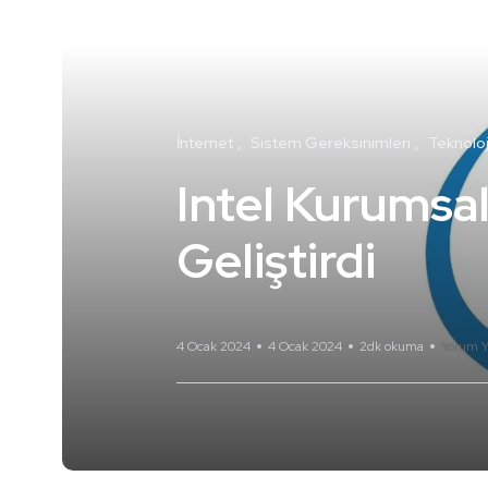
İnternet
Sistem Gereksinimleri
Teknoloj
Intel Kurumsal
Geliştirdi
4 Ocak 2024
4 Ocak 2024
2dk okuma
Yorum Y