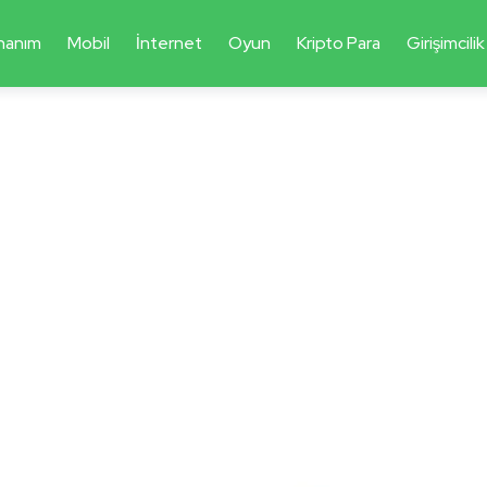
nanım
Mobil
İnternet
Oyun
Kripto Para
Girişimcilik