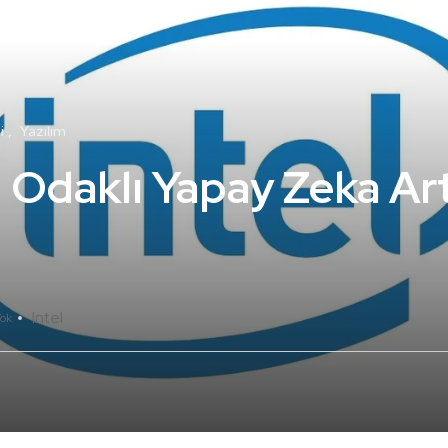
i
Yazılım
 Odaklı Yapay Zeka Arti
Intel
ok