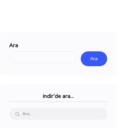
Ara
Ara
indir’de ara…