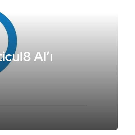
cul8 AI’ı