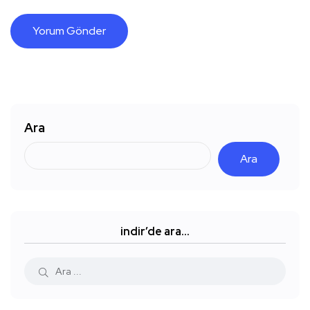
Ara
Ara
indir’de ara…