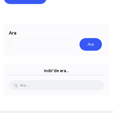
Ara
Ara
indir’de ara…