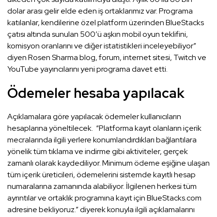
dolar arası gelir elde eden iş ortaklarımız var. Programa
katılanlar, kendilerine özel platform üzerinden BlueStacks
çatısı altında sunulan 500’ü aşkın mobil oyun teklifini,
komisyon oranlarını ve diğer istatistikleri inceleyebiliyor”
diyen Rosen Sharma blog, forum, internet sitesi, Twitch ve
YouTube yayıncılarını yeni programa davet etti.
Ödemeler hesaba yapılacak
Açıklamalara göre yapılacak ödemeler kullanıcıların
hesaplarına yöneltilecek. “Platforma kayıt olanların içerik
mecralarında ilgili yerlere konumlandırdıkları bağlantılara
yönelik tüm tıklama ve indirme gibi aktiviteler, gerçek
zamanlı olarak kaydediliyor. Minimum ödeme eşiğine ulaşan
tüm içerik üreticileri, ödemelerini sistemde kayıtlı hesap
numaralarına zamanında alabiliyor. İlgilenen herkesi tüm
ayrıntılar ve ortaklık programına kayıt için BlueStacks.com
adresine bekliyoruz.” diyerek konuyla ilgili açıklamalarını