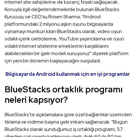
internet site sahiplerine de kazanç fırsatı sağlayacak.
Konuyla ilgili değerlendirmelerde bulunan BlueStacks
Kurucusu ve CEO’su Rosen Sharma, “Android
platformundaki 2 milyonu aşkın oyunu bilgisayarda
oynamayı mümkün kılan BlueStacks olarak, video oyun
odaklı içerik üreticilerine, YouTube yayıncılarına ve oyun
odaklı internet sitelerine emeklerinin karşılıklarını
alabilecekleri bir gelir modeli sunuyoruz” diyerek platform
için yeni bir dönemin başlayacağını vurguladı.
Bilgisayarda Android kullanmak için en iyi programlar
BlueStacks ortaklık programı
neleri kapsıyor?
BlueStacks’te açıklamalara göre özel bağlantılar üzerinden
tıklama ve indirme başına gelir imkanı sağlanacak. “Bugün
BlueStacks olarak sunduğumuz iş ortaklığı programı, 57
ülkeden çok sayıda katılımcıya ulaştı. Aylık 60 ila 80 bin