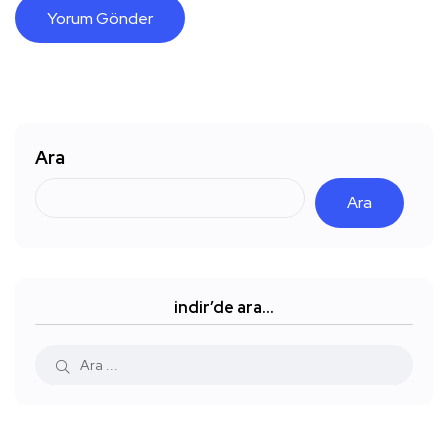
Ara
Ara
indir’de ara…