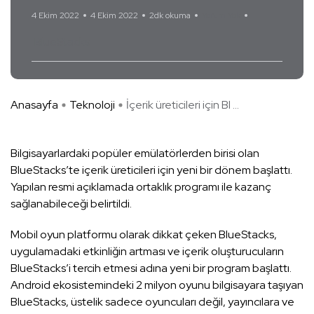
4 Ekim 2022
4 Ekim 2022
2dk okuma
Yorum Yok
BlueStacks
Anasayfa
Teknoloji
İçerik üreticileri için Bl ...
Bilgisayarlardaki popüler emülatörlerden birisi olan
BlueStacks’te içerik üreticileri için yeni bir dönem başlattı.
Yapılan resmi açıklamada ortaklık programı ile kazanç
sağlanabileceği belirtildi.
Mobil oyun platformu olarak dikkat çeken BlueStacks,
uygulamadaki etkinliğin artması ve içerik oluşturucuların
BlueStacks’i tercih etmesi adına yeni bir program başlattı.
Android ekosistemindeki 2 milyon oyunu bilgisayara taşıyan
BlueStacks, üstelik sadece oyuncuları değil, yayıncılara ve