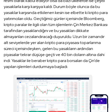
resmi olarak kabul ediliyor olsa da bazı ülkelerde ise çeşitli
yasaklarla karşı karşıya kaldı. Durum böyle olunca da bu
yasaklar karşısında etkilenen kesin ise elbette ki kripto para
yatırımcıları oldu. Geçtiğimiz günler içerisinde Bloomberg,
kripto paralar ile ilgili olan tüm işlemlerin Çin Merkez Bankası
tarafından yasaklandığını ve bu yasakları dikkate
almayanları cezalandıracağı duyuruldu. Uzun bir zamandır
alt seviyelerde yer alan kripto para piyasası toparlanma
süreci içerisindeyken, gelen bu yasakların ardından
piyasalar tekrar düşüşe geçti ve 40 bin doların altına dahi
indi. Yasaklar ile beraber kripto para borsaları da Çin’de
yapılan işlemleri durdurmaya başladı.