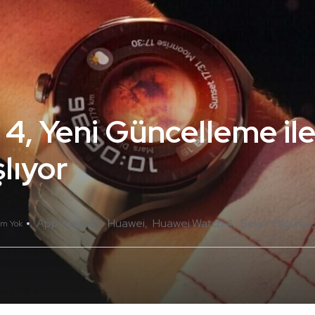
4, Yeni Güncelleme il
lıyor
Apple watch
Huawei
Huawei Watch 4
Şeker Ölçümü
um Yok