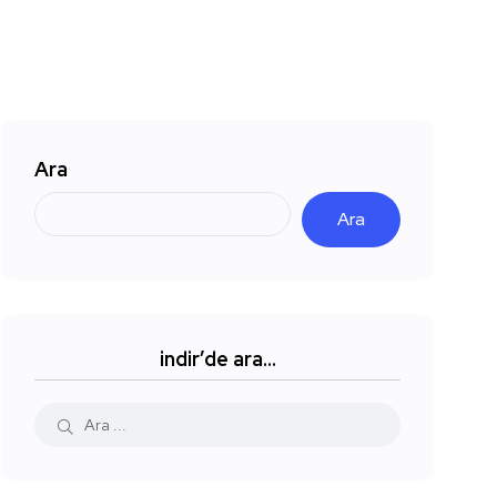
Ara
Ara
indir’de ara…