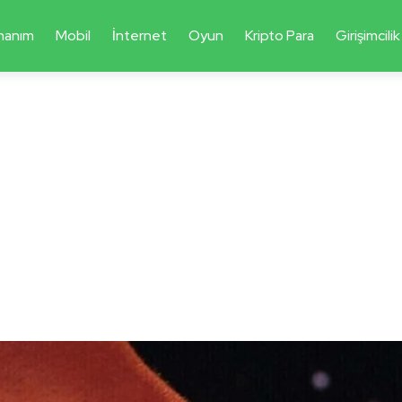
nanım
Mobil
İnternet
Oyun
Kripto Para
Girişimcilik