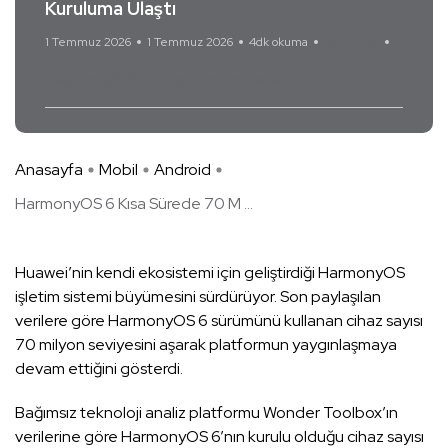
Kuruluma Ulaştı
1 Temmuz 2026
1 Temmuz 2026
4dk okuma
Yorum Yok
HarmonyOS 2.0 Developer Beta
Anasayfa
Mobil
Android
HarmonyOS 6 Kısa Sürede 70 M ...
Huawei’nin kendi ekosistemi için geliştirdiği HarmonyOS
işletim sistemi büyümesini sürdürüyor. Son paylaşılan
verilere göre HarmonyOS 6 sürümünü kullanan cihaz sayısı
70 milyon seviyesini aşarak platformun yaygınlaşmaya
devam ettiğini gösterdi.
Bağımsız teknoloji analiz platformu Wonder Toolbox’ın
verilerine göre HarmonyOS 6’nın kurulu olduğu cihaz sayısı