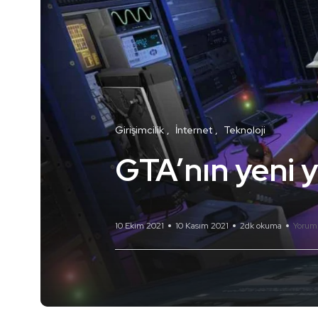
Girişimcilik
İnternet
Teknoloji
GTA’nın yeni y
10 Ekim 2021
10 Kasım 2021
2dk okuma
Yorum