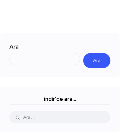
Ara
Ara
indir’de ara…