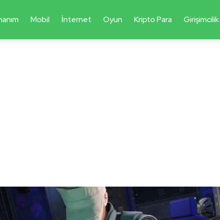
nanım
Mobil
İnternet
Oyun
Kripto Para
Girişimcilik