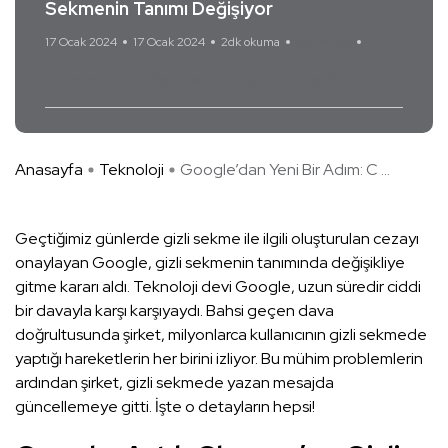
Sekmenin Tanımı Değişiyor
17 Ocak 2024
17 Ocak 2024
2dk okuma
Yorum Yok
Chrome
Gizli Sekme
Google
Güvenlik
Anasayfa
Teknoloji
Google’dan Yeni Bir Adım: C ...
Geçtiğimiz günlerde gizli sekme ile ilgili oluşturulan cezayı
onaylayan Google, gizli sekmenin tanımında değişikliye
gitme kararı aldı. Teknoloji devi Google, uzun süredir ciddi
bir davayla karşı karşıyaydı. Bahsi geçen dava
doğrultusunda şirket, milyonlarca kullanıcının gizli sekmede
yaptığı hareketlerin her birini izliyor. Bu mühim problemlerin
ardından şirket, gizli sekmede yazan mesajda
güncellemeye gitti. İşte o detayların hepsi!