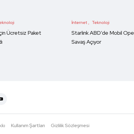
eknoloji
İnternet
Teknoloji
çin Ücretsiz Paket
Starlink ABD’de Mobil Ope
ı
Savaş Açıyor
kkı
Kullanım Şartları
Gizlilik Sözleşmesi