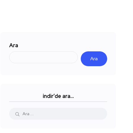
Ara
Ara
indir’de ara…