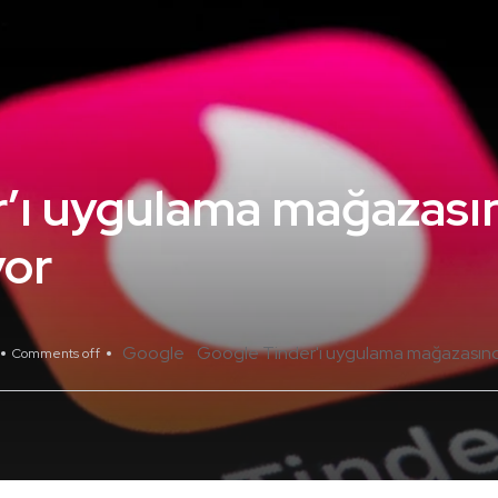
r’ı uygulama mağazası
yor
Google
Google Tinder'ı uygulama mağazasında
Comments off