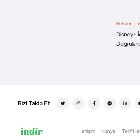
Rehber
T
Disney+ İ
Doğruland
Bizi Takip Et
İletişim
Künye
Telif Ha