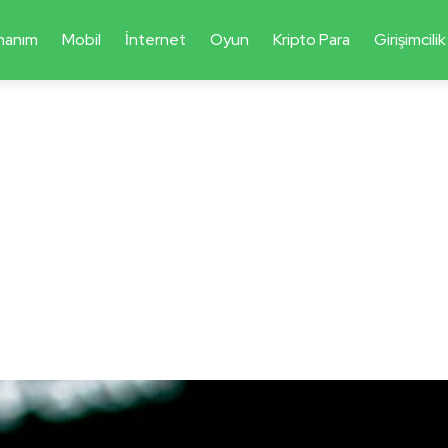
nanım
Mobil
İnternet
Oyun
Kripto Para
Girişimcilik