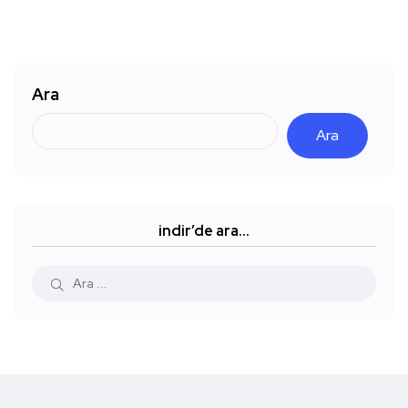
Ara
Ara
indir’de ara…