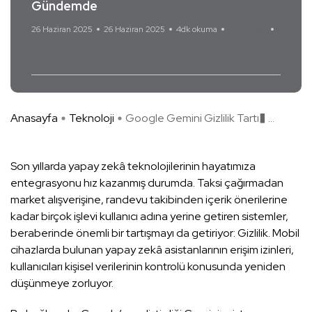
Gündemde
26 Haziran 2025
26 Haziran 2025
4dk okuma
Yorum Yok
Gemini
Google
Google Gemini
Yapay Zekâ
Anasayfa
Teknoloji
Google Gemini Gizlilik Tartı� ...
Son yıllarda yapay zekâ teknolojilerinin hayatımıza
entegrasyonu hız kazanmış durumda. Taksi çağırmadan
market alışverişine, randevu takibinden içerik önerilerine
kadar birçok işlevi kullanıcı adına yerine getiren sistemler,
beraberinde önemli bir tartışmayı da getiriyor: Gizlilik. Mobil
cihazlarda bulunan yapay zekâ asistanlarının erişim izinleri,
kullanıcıları kişisel verilerinin kontrolü konusunda yeniden
düşünmeye zorluyor.