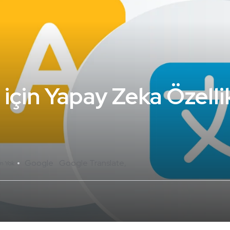
 için Yapay Zeka Özellik
Google
Google Translate
m Yok