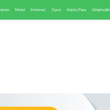
nanım
Mobil
İnternet
Oyun
Kripto Para
Girişimcilik