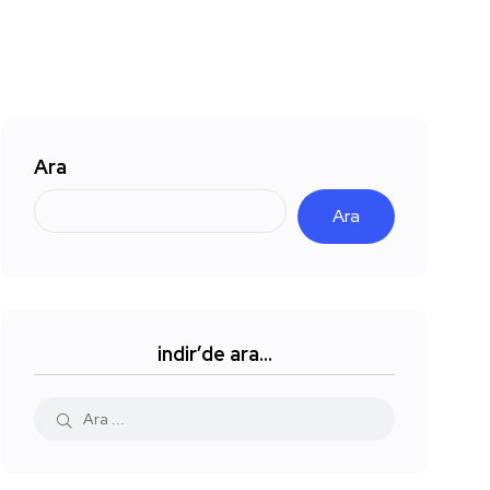
Ara
Ara
indir’de ara…