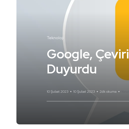
Teknoloji
Google, Çeviri
Duyurdu
10 Şubat 2023
10 Şubat 2023
2dk okuma
Yoru