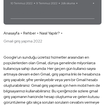
10 Temmuz 2022
9 Temmuz 2022
2dk okuma
Yorum Yok
Gmail giriş
Google
Anasayfa
Rehber
Nasıl Yapılır?
Gmail giriş yapma 2022
Google’un sunduğu ücretsiz hizmetler arasından en
popülerlerden olan Gmail, dünya genelinde milyonlarca
kullanıcıya sahip durumda. Her geçen gün kullanıcı sayısı
artmaya devam eden Gmail, giriş yapma linki ile hesabınıza
giriş yapabilir, şifre yenileyebilir veya yeni bir Gmail hesabı
oluşturabilirsiniz. Gmail giriş yapmak için hem mobil hem de
bilgisayarınızı kullanabilirsiniz. Bu içeriğimizde sizlere gmail
giriş yapmanın haricinde hesap oluşturma ve gelen kutusu
görüntüleme gibi sıkça sorulan soruların cevabını vermeye