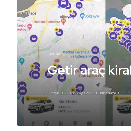
Teknoloji
Getir araç kir
8 Mayıs 2022
8 Mayıs 2022
3dk okuma
Yorum