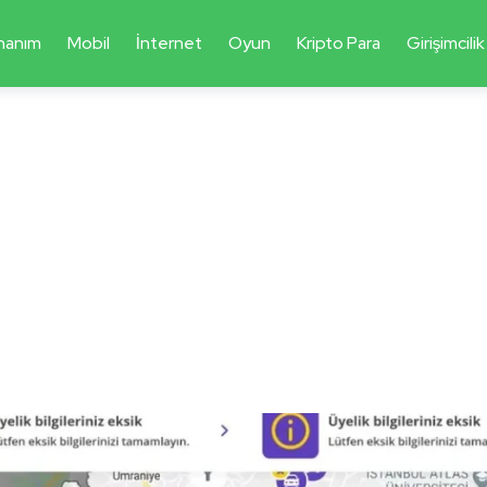
nanım
Mobil
İnternet
Oyun
Kripto Para
Girişimcilik