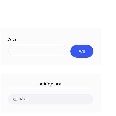
Ara
Ara
indir’de ara…