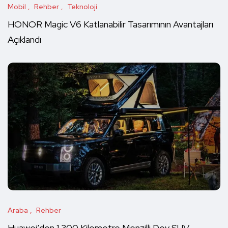
Mobil
Rehber
Teknoloji
HONOR Magic V6 Katlanabilir Tasarımının Avantajları
Açıklandı
Araba
Rehber
Huawei’den 1.300 Kilometre Menzilli Dev SUV