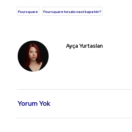
Foursquare
Foursquare hesabı nasıl kapatılır?
Ayça Yurtaslan
Yorum Yok