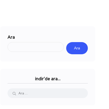
Ara
Ara
indir’de ara…