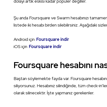
dolayı artık eskisi kadar popüler değiller.
Şu anda Foursquare ve Swarm hesabınızı tamamen si
listede iki hesabı birden silebilirsiniz. Aşağıdaki sizler
Android için
Foursquare indir
iOS için
Foursquare indir
Foursquare hesabını nası
Baştan söylemekte fayda var. Foursquare hesabınız
siliyorsunuz. Hesabınız silindiğinde, tüm check-in’ler
olarak silinecektir. İşte yapmanız gerekenler.