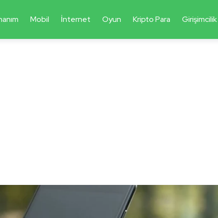
nanım
Mobil
İnternet
Oyun
Kripto Para
Girişimcilik