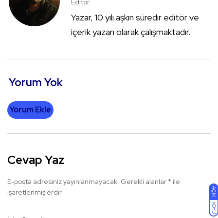
Editör
Yazar, 10 yılı aşkın süredir editör ve
içerik yazarı olarak çalışmaktadır.
Yorum Yok
Yorum Ekle
Cevap Yaz
E-posta adresiniz yayınlanmayacak.
Gerekli alanlar
*
ile
AÇIK
işaretlenmişlerdir
KOYU