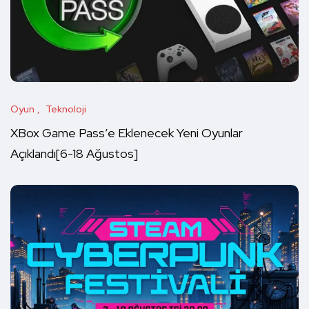
Oyun
Teknoloji
XBox Game Pass’e Eklenecek Yeni Oyunlar
Açıklandı[6-18 Ağustos]