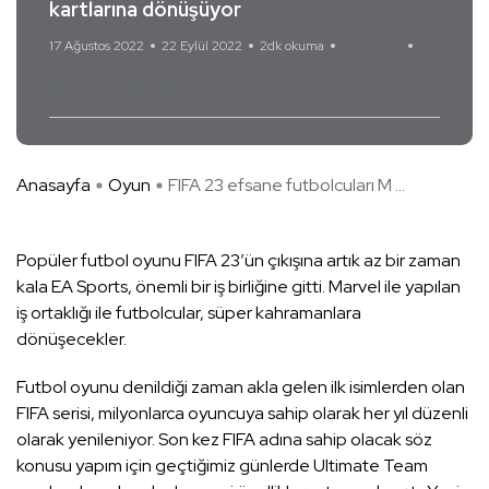
kartlarına dönüşüyor
17 Ağustos 2022
22 Eylül 2022
2dk okuma
Yorum Yok
FIFA 23
Marvel
Anasayfa
Oyun
FIFA 23 efsane futbolcuları M ...
Popüler futbol oyunu FIFA 23’ün çıkışına artık az bir zaman
kala EA Sports, önemli bir iş birliğine gitti. Marvel ile yapılan
iş ortaklığı ile futbolcular, süper kahramanlara
dönüşecekler.
Futbol oyunu denildiği zaman akla gelen ilk isimlerden olan
FIFA serisi, milyonlarca oyuncuya sahip olarak her yıl düzenli
olarak yenileniyor. Son kez FIFA adına sahip olacak söz
konusu yapım için geçtiğimiz günlerde Ultimate Team