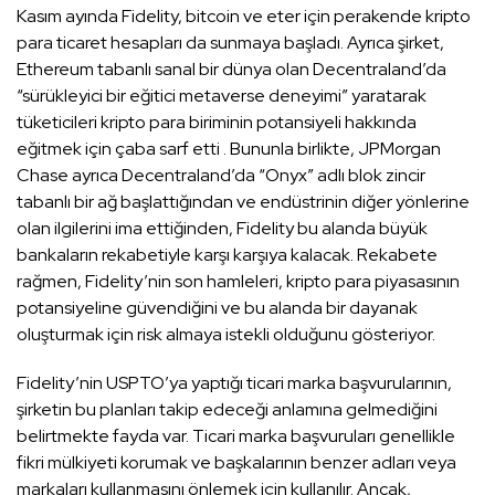
Kasım ayında Fidelity, bitcoin ve eter için perakende kripto
para ticaret hesapları da sunmaya başladı. Ayrıca şirket,
Ethereum tabanlı sanal bir dünya olan Decentraland’da
“sürükleyici bir eğitici metaverse deneyimi” yaratarak
tüketicileri kripto para biriminin potansiyeli hakkında
eğitmek için çaba sarf etti . Bununla birlikte, JPMorgan
Chase ayrıca Decentraland’da “Onyx” adlı blok zincir
tabanlı bir ağ başlattığından ve endüstrinin diğer yönlerine
olan ilgilerini ima ettiğinden, Fidelity bu alanda büyük
bankaların rekabetiyle karşı karşıya kalacak. Rekabete
rağmen, Fidelity’nin son hamleleri, kripto para piyasasının
potansiyeline güvendiğini ve bu alanda bir dayanak
oluşturmak için risk almaya istekli olduğunu gösteriyor.
Fidelity’nin USPTO’ya yaptığı ticari marka başvurularının,
şirketin bu planları takip edeceği anlamına gelmediğini
belirtmekte fayda var. Ticari marka başvuruları genellikle
fikri mülkiyeti korumak ve başkalarının benzer adları veya
markaları kullanmasını önlemek için kullanılır. Ancak,