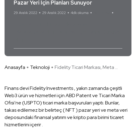
Pazar Yeri İçin Planları Sunuyor
29 Aralık 2022
29 Aralık 2022
4dk okuma
Yorum Yok
Fidelity Ticari Markası
Metaverse
Metaverse ve NFT Pazar Yeri İçin Planları Sunuyor
NFT
Anasayfa
Teknoloji
Fidelity Ticari Markası, Meta ...
Finans devi Fidelity Investments , yakın zamanda çeşitli
Web3 ürün ve hizmetleri için ABD Patent ve Ticari Marka
Ofisi’ne (USPTO) ticari marka başvuruları yaptı. Bunlar,
takas edilemez bir belirteç ( NFT ) pazar yeri ve meta veri
deposundaki finansal yatırım ve kripto para birimi ticaret
hizmetlerini içerir .