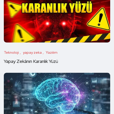
Teknoloji
yapay zeka
Yazılım
Yapay Zekânın Karanlık Yüzü