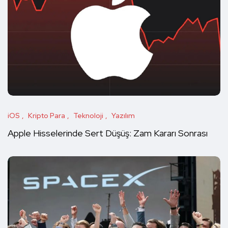
iOS
Kripto Para
Teknoloji
Yazılım
Apple Hisselerinde Sert Düşüş: Zam Kararı Sonrası