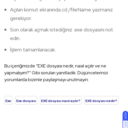
Açılan komut ekranında cd /fileName yazmanız
gerekiyor.
Son olarak açmak istediğiniz .exe dosyasını not
edin.
İşlem tamamlanacak.
Bu içeriğimizde “EXE dosyası nedir, nasıl açılır ve ne
yapmalıyım?” Gibi soruları yanıtladık. Düşüncelerinizi
yorumlarda bizimle paylaşmayı unutmayın.
Exe
Exe dosyası
EXE dosyası nasıl açılır?
EXE dosyası nedir?
AÇIK
KOYU