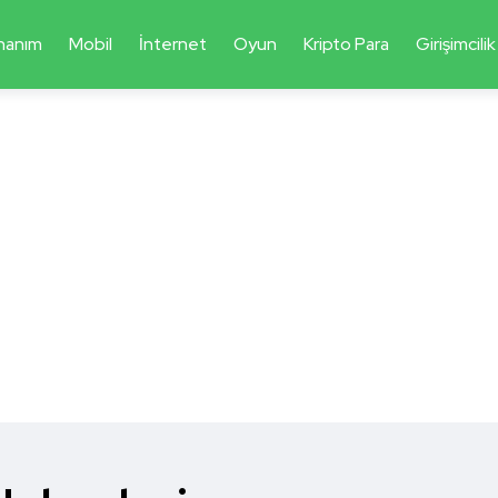
nanım
Mobil
İnternet
Oyun
Kripto Para
Girişimcilik