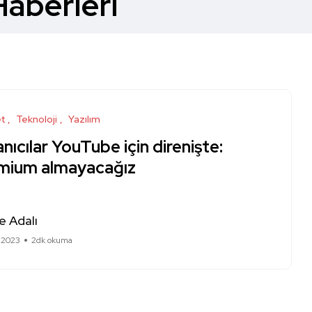
aberleri
et
Teknoloji
Yazılım
anıcılar YouTube için direnişte:
mium almayacağız
e Adalı
 2023
2dk okuma