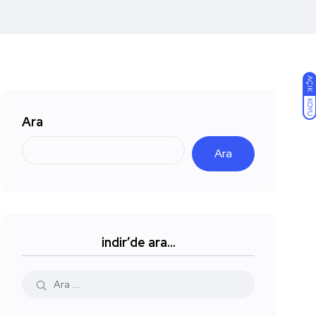
AÇIK
KOYU
Ara
Ara
indir’de ara…