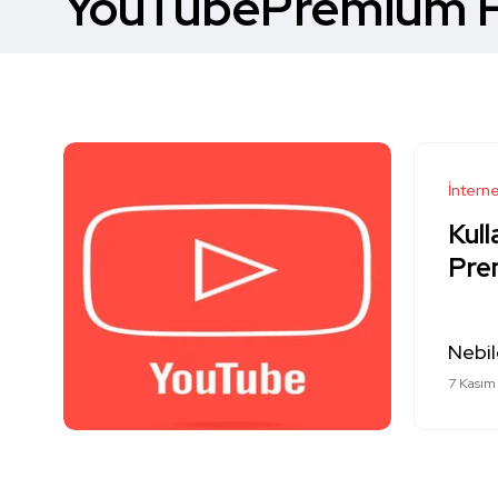
YouTubePremium H
İntern
Kull
Pre
Nebil
7 Kasım